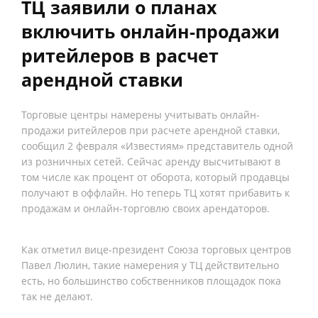
ТЦ заявили о планах
включить онлайн-продажи
ритейлеров в расчет
арендной ставки
Торговые центры намерены учитывать онлайн-
продажи ритейлеров при расчете арендной ставки,
сообщил 2 февраля «Известиям» представитель одной
из розничных сетей. Сейчас аренду высчитывают в
том числе как процент от оборота, который продавцы
получают в оффлайн. Но теперь ТЦ хотят прибавить к
продажам и онлайн-торговлю своих арендаторов.
Как отметил вице-президент Союза торговых центров
Павел Люлин, такие намерения у ТЦ действительно
есть, но большинство собственников площадок пока
так не делают.