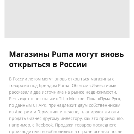
Магазины Puma могут вновь
открыться в России
В России летом могут вновь открыться магазины с
товарами под брендом Puma. Об этом «Известиям»
рассказали два источника на рынке недвижимости.
Речь идет о нескольких ТЦ в Москве. Пока «Пума Рус»,
по данным СПАРК, принадлежит двум собственникам
из Австрии и Германии, и неясно, планируют ли они
продать бизнес другому инвестору, как это произошло,
например, с Reebook. Продажи товаров последнего
производителя возобновились в стране осенью после